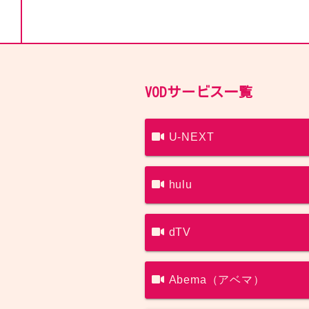
VODサービス一覧
U-NEXT
hulu
dTV
Abema（アベマ）