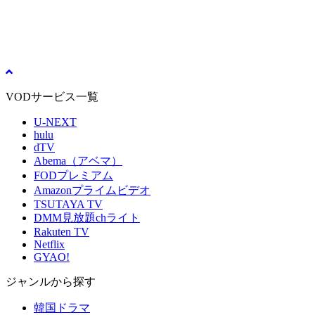
VODサービス一覧
U-NEXT
hulu
dTV
Abema（アベマ）
FODプレミアム
Amazonプライムビデオ
TSUTAYA TV
DMM見放題chライト
Rakuten TV
Netflix
GYAO!
ジャンルから探す
韓国ドラマ