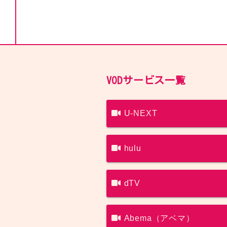
VODサービス一覧
U-NEXT
hulu
dTV
Abema（アベマ）