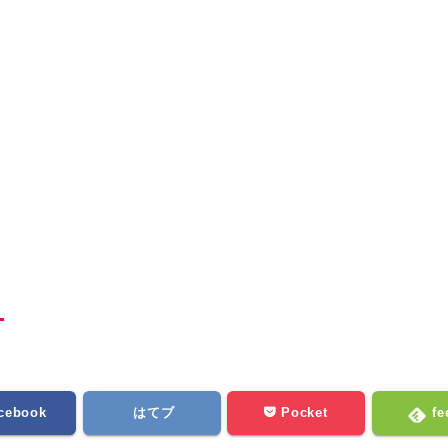
cebook
はてブ
Pocket
fe