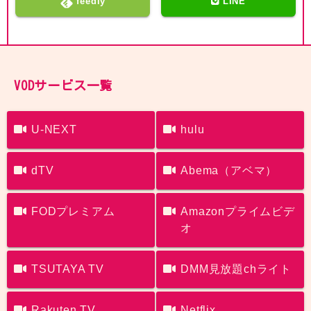
feedly
LINE
VODサービス一覧
U-NEXT
hulu
dTV
Abema（アベマ）
FODプレミアム
Amazonプライムビデ
オ
TSUTAYA TV
DMM見放題chライト
Rakuten TV
Netflix