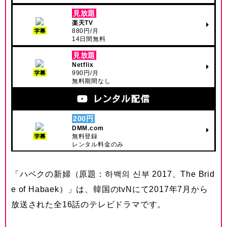
見放題
楽天TV
880円/月
字幕
14日間無料
見放題
Netflix
990円/月
字幕
無料期間なし
レンタル配信
200円
DMM.com
無料登録
字幕
レンタル料金のみ
「ハベクの新婦（原題：하백의 신부 2017、The Brid
e of Habaek）」は、韓国のtvNにて2017年7月から
放送された全16話のテレビドラマです。