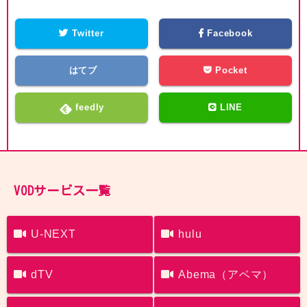
Twitter
Facebook
はてブ
Pocket
feedly
LINE
VODサービス一覧
U-NEXT
hulu
dTV
Abema（アベマ）