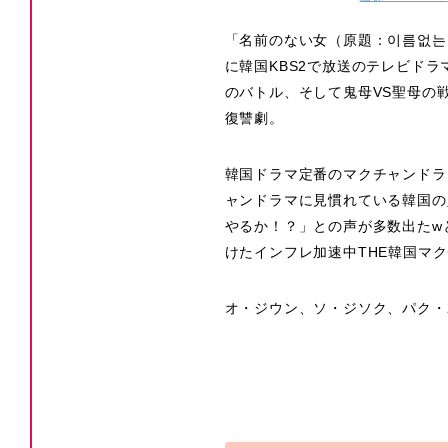
「名前のない女（原題：이름없는여
に韓国KBS2で放送のテレビド
のバトル、そして鬼母VS聖母の
復讐劇。
韓国ドラマ定番のマクチャンドラ
ャンドラマに見慣れている韓国の
やるか！？」との声が多数出たw
けたインフレ加速中THE韓国マ
オ・ジウン、ソ・ジソク、パク・