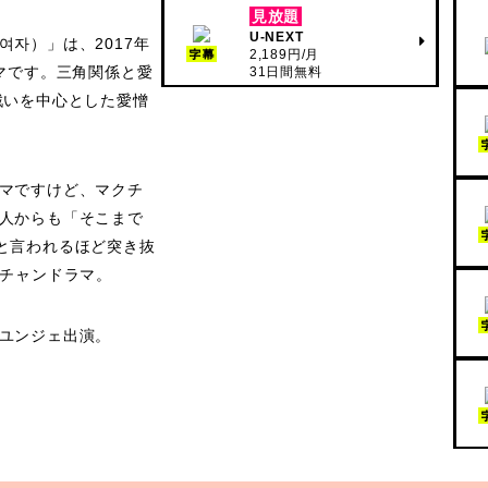
見放題
U-NEXT
자）」は、2017年
2,189円/月
字幕
ラマです。三角関係と愛
31日間無料
戦いを中心とした愛憎
マですけど、マクチ
人からも「そこまで
と言われるほど突き抜
クチャンドラマ。
ユンジェ出演。