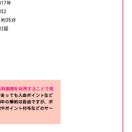
017年
BS2
：
約35分
02話
無料期間を利用することで見
であっても入会ポイントなど
間中の解約は自由ですが、ポ
間やポイント付与などのサー