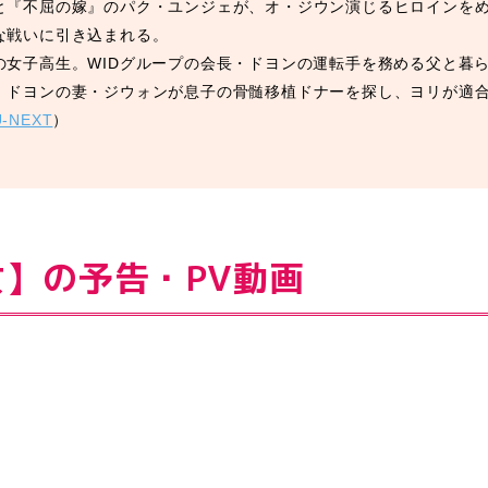
と『不屈の嫁』のパク・ユンジェが、オ・ジウン演じるヒロインを
な戦いに引き込まれる。
の女子高生。WIDグループの会長・ドヨンの運転手を務める父と暮
、ドヨンの妻・ジウォンが息子の骨髄移植ドナーを探し、ヨリが適
U-NEXT
）
】の予告・PV動画