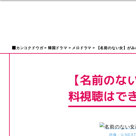
カンコクドウガ
韓国ドラマ
メロドラマ
【名前のない女】がみ
【名前のな
料視聴はで
画像：U-NEXT