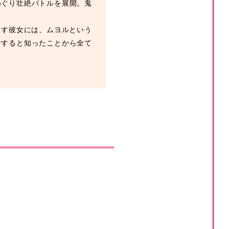
めぐり壮絶バトルを展開。鬼
らす彼女には、ムヨルという
合すると知ったことから全て