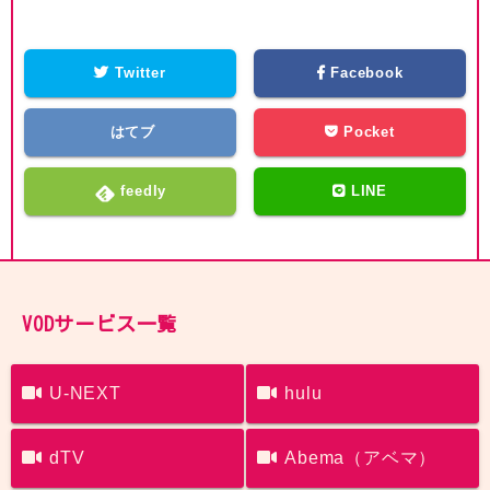
Twitter
Facebook
はてブ
Pocket
feedly
LINE
VODサービス一覧
U-NEXT
hulu
dTV
Abema（アベマ）