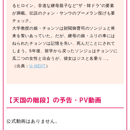
るヒロイン、非道な継母親子など“ザ・韓ドラ”の要素
が満載。伝説のクォン・サンウのブーメラン投げも要
チェック。
大学教授の娘・チョンソは財閥御曹司のソンジュと将
来を誓いあっていた。だが、継母の娘・ユリの車には
ねられたチョンソは記憶を失い、死んだことにされて
しまう。5年後、留学から戻ったソンジュはチョンソに
瓜二つの女性と出会うが、彼女はジスと名乗り…。
（出典：
U-NEXT
）
【天国の階段】の予告・PV動画
公式動画はありません。