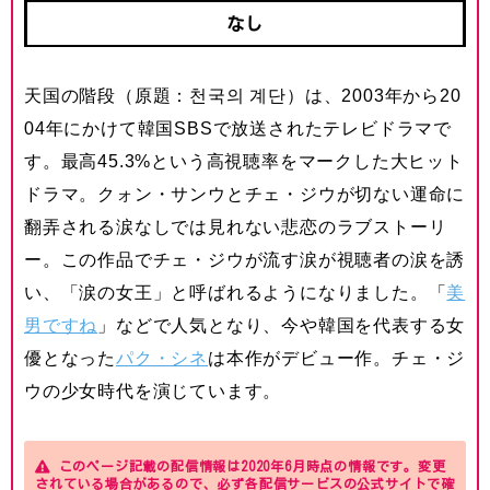
なし
天国の階段（原題：천국의 계단）は、2003年から20
04年にかけて韓国SBSで放送されたテレビドラマで
す。最高45.3%という高視聴率をマークした大ヒット
ドラマ。クォン・サンウとチェ・ジウが切ない運命に
翻弄される涙なしでは見れない悲恋のラブストーリ
ー。この作品でチェ・ジウが流す涙が視聴者の涙を誘
い、「涙の女王」と呼ばれるようになりました。「
美
男ですね
」などで人気となり、今や韓国を代表する女
優となった
パク・シネ
は本作がデビュー作。チェ・ジ
ウの少女時代を演じています。
このページ記載の配信情報は2020年6月時点の情報です。変更
されている場合があるので、必ず各配信サービスの公式サイトで確