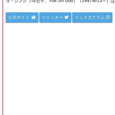
ヨ・ジング（여진구、Yoe Jin Goo）（1997/8/
公式サイト
ツイッター
インスタグラム