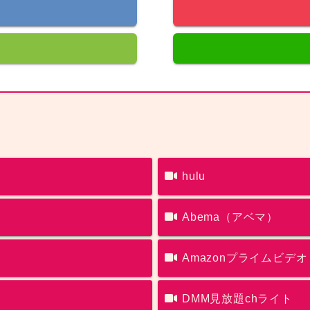
hulu
Abema（アベマ）
Amazonプライムビデオ
DMM見放題chライト