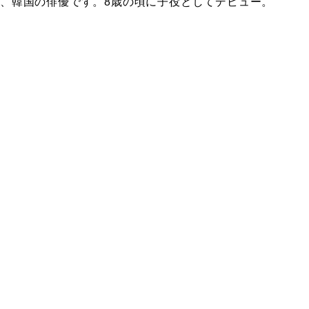
13～）は、韓国の俳優です。8歳の頃に子役としてデビュー。